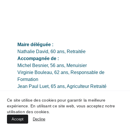
Maire déléguée :
Nathalie David, 60 ans, Retraitée
Accompagnée de : 
Michel Besnier, 56 ans, Menuisier
Virginie Bouleau, 62 ans, Responsable de 
Formation
Jean Paul Luet, 65 ans, Agriculteur Retraité
Virginie Roux, 45 ans, Auxiliaire de Vie
Ce site utilise des cookies pour garantir la meilleure
Sébastien Jannault, 47 ans, Technicien 
expérience. En utilisant ce site web, vous acceptez notre
ENEDIS
utilisation des cookies.
Ombeline Le Feivre, 40 ans, Technicien 
Accept
Decline
Supérieur Hospitalier